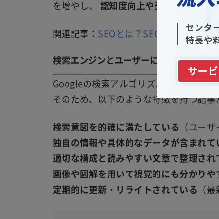
を増やし、
認知度向上や売上アップに貢
関連記事：
SEOとは？SEO対策の基本
検索エンジンとユーザーに評価される記
Googleの検索アルゴリズムは
E-E-A
そのため、以下のような特徴を持つ記事
検索意図を的確に満たしている
（ユーザ
独自の情報や具体的なデータが含まれて
適切な構成と読みやすい文章で整理され
画像や図解を用いて視覚的にも分かりや
定期的に更新・リライトされている
（最