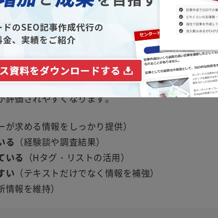
献
することができます。
とやり方までを解説
事の特徴
-T（経験・専門性・権威性・信頼性）
を重視しています
が評価されやすくなります。
ーが求める情報をしっかり提供）
いる
（経験談や調査結果）
ている
（Hタグ・リストの活用）
すい
（テキストだけでなく情報を補強）
新情報を維持）