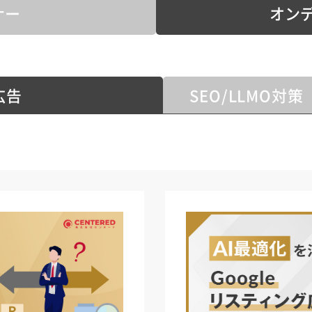
ナー
オン
広告
SEO/LLMO対策