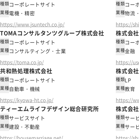
種類
種類
コーポレートサイト
コー
業種
業種
電機・精密
物流
https://www.jsuntech.co.jp/
https://sh
TOMAコンサルタンツグループ株式会社
株式会社U
種類
種類
コーポレートサイト
コー
業種
業種
コンサルティング・士業
金融
https://toma.co.jp/
https://us
共和熱処理株式会社
株式会
種類
種類
コーポレートサイト
LP
業種
業種
自動車・機械
教育
https://kyowa-ht.co.jp/
https://w
ティーエムライフデザイン総合研究所
株式会
種類
種類
サービスサイト
サー
業種
業種
建設・不動産
サー
https://housemarriage.net/
https://s