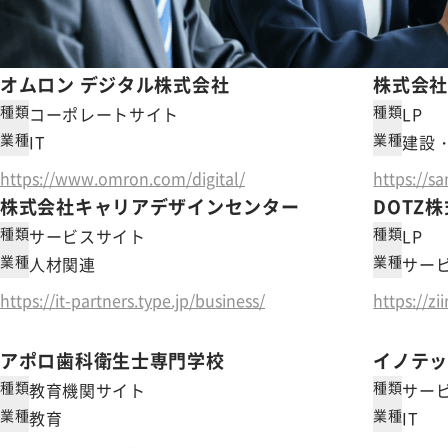
オムロン デジタル株式会社
株式会
種類
種類
コーポレートサイト
LP
業種
業種
IT
建設
https://www.omron.com/digital/
https://s
株式会社キャリアデザインセンター
DOTZ
種類
種類
サービスサイト
LP
業種
業種
人材関連
サー
https://it-partners.type.jp/business/
https://zi
アポロ歯科衛生士専門学校
イノテ
種類
種類
教育機関サイト
サー
業種
業種
教育
IT