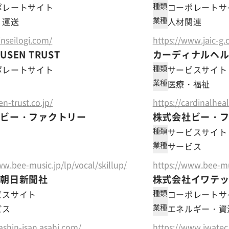
種類
ポレートサイト
コーポレートサ
業種
・運送
人材関連
inseilogi.com/
https://www.jaic-g
SEN TRUST
カーディナルヘ
種類
ポレートサイト
サービスサイト
業種
医療・福祉
en-trust.co.jp/
https://cardinalheal
社ビー・ファクトリー
株式会社ビー・
種類
サービスサイト
業種
サービス
ww.bee-music.jp/lp/vocal/skillup/
https://www.bee-mu
社朝日新聞社
株式会社イワテ
種類
ビスサイト
コーポレートサ
業種
ビス
エネルギー・資
hashin-isan.asahi.com/
https://www.iwatec.