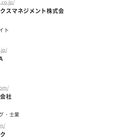
.co.jp/
ニクスマネジメント株式会
イト
jp/
A
com/
式会社
グ・士業
om/
ック