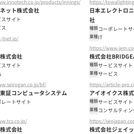
ww.innotech.co.jp/products/innings/
https://towalighting
レネット株式会社
日本エレクトロ
ビスサイト
社
ビス
種類
コーポレートサ
業種
IT
x-lnet.jp/
https://www.jem.co.
品株式会社
株式会社BRIDGE
種類
ビスサイト
サービスサイト
業種
品
サービス
ww.seirogan.co.jp/bf/
https://article-pro.
社東証コンピュータシステム
アイオイクス株
種類
ポレートサイト
サービスサイト
業種
コンサルティン
ww.tcs.co.jp/
https://seojapan.c
流株式会社
株式会社ジェイ