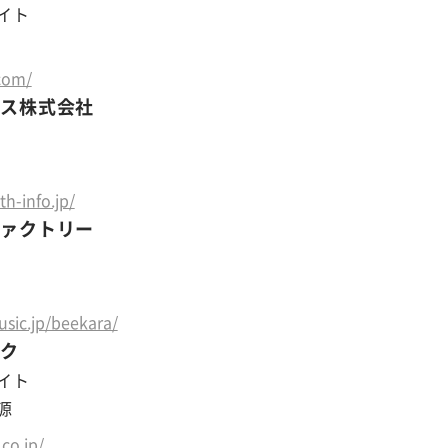
イト
.com/
ルス株式会社
th-info.jp/
ファクトリー
sic.jp/beekara/
ック
イト
源
co.jp/