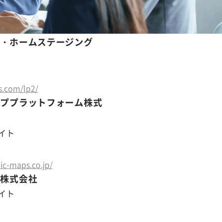
サ・ホームステージング
s.com/lp2/
ッププラットフォーム株式
イト
c-maps.co.jp/
グ株式会社
イト