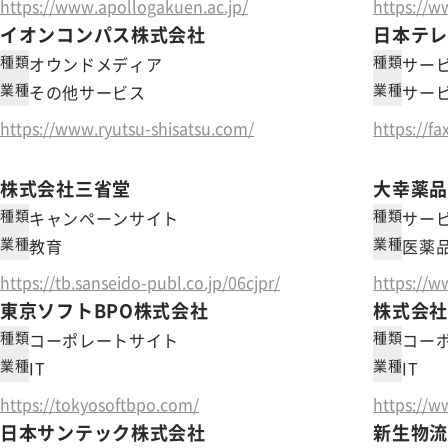
https://www.apollogakuen.ac.jp/
https://w
イオンコンパス株式会社
日本テ
種類
種類
オウンドメディア
サー
業種
業種
その他サービス
サー
https://www.ryutsu-shisatsu.com/
https://fa
株式会社三省堂
大幸薬
種類
種類
キャンペーンサイト
サー
業種
業種
教育
医薬
https://tb.sanseido-publ.co.jp/06cjpr/
https://w
東京ソフトBPO株式会社
株式会
種類
種類
コーポレートサイト
コー
業種
業種
IT
IT
https://tokyosoftbpo.com/
https://w
日本サンテック株式会社
新生物