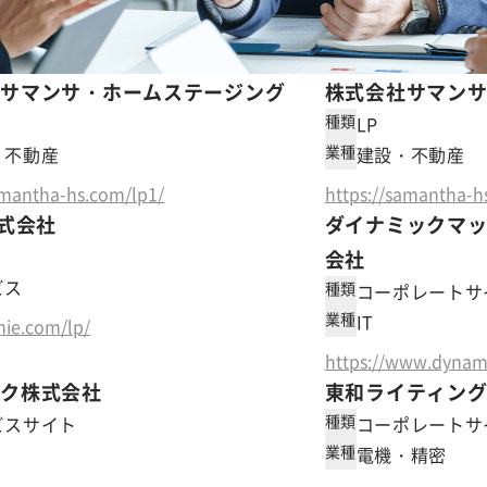
社サマンサ・ホームステージング
株式会社サマン
種類
LP
業種
・不動産
建設・不動産
amantha-hs.com/lp1/
https://samantha-h
株式会社
ダイナミックマ
会社
ビス
種類
コーポレートサ
業種
IT
inie.com/lp/
https://www.dynami
ック株式会社
東和ライティン
種類
ビスサイト
コーポレートサ
業種
電機・精密