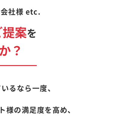
様 etc.
ご提案
を
か？
ているなら一度、
ント様の満足度を高め、
。