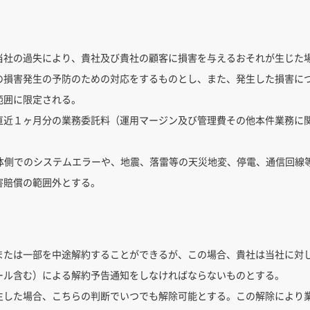
当社の過失により、貴社及び貴社の顧客に損害を与えるおそれが生じた
の損害発生の予防のための対応をするものとし、また、発生した損害に
範囲に限定される。
直近１ヶ月分の業務委託料（運用マージン及び管理費その他本件業務に
ook等の媒体側でのシステムエラーや、地震、落雷等の天災地変、停電、通信
害賠償の範囲外とする。
または一部を中途解約することができるが、この場合、貴社は当社に対
ール含む）による解約予告通知をしなければならないものとする。
生した場合、こちらの判断でいつでも解除可能とする。この解除により