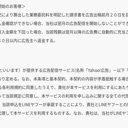
開始のお客様＞
記により算出した業務委託料を明記した請求書を広告出稿前月２０日を
入金確認ができない場合、当社は翌月の広告配信を開始しないことがで
月入金額を下回った場合、当該残額は翌月以降の広告費に自動的に充当
３０日以内に広告主へ返金する。
ー」といいます）が提供する広告配信サービス(名称「Yahoo!広告」－以
おり定める。なお、本条項と基本契約、本契約の内容が矛盾抵触する場
ける各利用規約に同意したうえで、貴社が本サービスを利用にするにあた
って当該規定に同意し、本サービスの利用を申し込みに関する全ての代
、当該申込をLINEヤフーが承諾することにより、貴社とLINEヤフー
理して本サービスを利用するものする。なお、貴社は、当社がLINEヤ