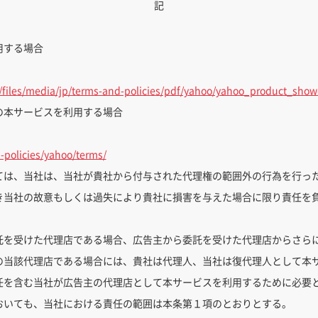
記
用する場合
t/files/media/jp/terms-and-policies/pdf/yahoo/yahoo_product_show
の本サービスを利用する場合
-policies/yahoo/terms/
ては、当社は、当社が貴社から付与された代理権の範囲外の行為を行っ
き当社の故意もしくは過失により貴社に損害を与えた場合に限り責任を
託を受けた代理店である場合、広告主から委託を受けた代理店からさら
の当該代理店である場合には、貴社は代理人、当社は復代理人として本
任を含む当社が広告主の代理店として本サービスを利用するために必要
おいても、当社における責任の範囲は本条第１項のとおりとする。