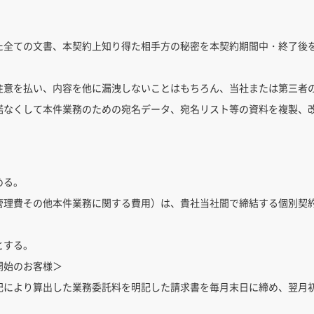
た全ての文書、本契約上知り得た相手方の秘密を本契約期間中・終了後
注意を払い、内容を他に漏洩しないことはもちろん、当社または第三者
諾なくして本件業務のための宛名データ、宛名リスト等の資料を複製、
める。
管理費その他本件業務に関する費用）は、貴社当社間で締結する個別契
とする。
開始のお客様＞
記により算出した業務委託料を明記した請求書を毎月末日に締め、翌月