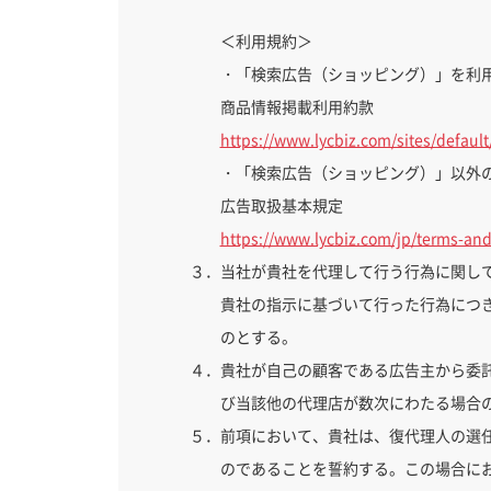
＜利用規約＞
・「検索広告（ショッピング）」を利
商品情報掲載利用約款
https://www.lycbiz.com/sites/defaul
・「検索広告（ショッピング）」以外
広告取扱基本規定
https://www.lycbiz.com/jp/terms-and
３．当社が貴社を代理して行う行為に関し
貴社の指示に基づいて行った行為につ
のとする。
４．貴社が自己の顧客である広告主から委
び当該他の代理店が数次にわたる場合
５．前項において、貴社は、復代理人の選
のであることを誓約する。この場合に