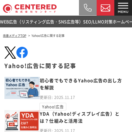
WEB広告（リスティング広告・SNS広告等）
SEO/LLMO対策
ホームペ
改善メディアTOP
Yahoo!広告に関する記事
Yahoo!広告に関する記事
初心者でもできるYahoo広告の出し方
を解説
更新日: 2025.11.17
Yahoo!広告
YDA（Yahoo!ディスプレイ広告）と
は？仕組みと活用法
更新日: 2025.11.17