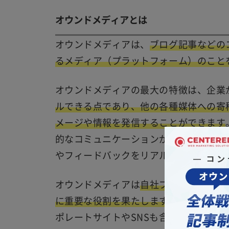
オウンドメディアとは
オウンドメディアは、
ブログ記事などの
るメディア（プラットフォーム）のこと
オウンドメディアの最大の特徴は、企業
ルできる点であり、他の各種媒体への寄
メージや情報を発信することができます
的なコミュニケーションが可能になり、
やフィードバックをリアルタイムで把握
オウンドメディアは
自社ブランドの認知
に重要な役割を果たします
。一般的には
ポレートサイトやSNSも含まれることが