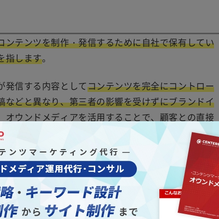
コンテンツを制作・発信するために自社で保有してい
を指します
。
が発信する内容として
コンテンツを完全にコントロー
稿などと異なり、第三者の影響を受けずにブランドイ
。オウンドメディアを活用することで、顧客との直接
主に自然検索流入に関連するデータから顧客のニーズ
することができ、柔軟な対応を取ることが可能です。
度向上や信頼性の強化、市場での競争力を高めるため
ブログやWEBマガジンを指す場合もありますが、コー
あります。