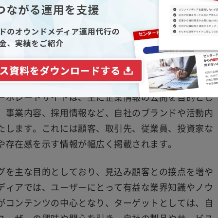
ーションの手段として捉え、「どれだけ自社の収益を
観点で考えていく必要もあるでしょう。
ンドメディアの違い
ンドメディアの違いは、目的やターゲット、提供する
ーポレートサイトは、主に企業情報の公開を目的とし
、事業内容、採用情報など、自社のブランドや活動内
たします。これには顧客、取引先、従業員、投資家な
や存在感を示す情報が幅広く掲載されます。
グを主な目的としており、見込み顧客との接点を増や
ディアでは、ユーザーにとって有益な業界知識やノウ
がコンテンツの中心となり、ターゲットとしては、自