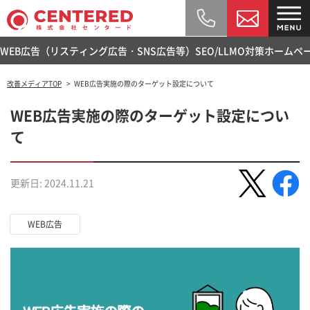
WEB広告（リスティング広告・SNS広告等）
SEO/LLMO対策
ホームペ
改善メディアTOP
WEB広告実施の際のターゲット設定について
WEB広告実施の際のターゲット設定につい
て
更新日: 2024.11.21
WEB広告