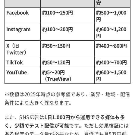
安
Facebook
約100〜250円
約500〜1,000
円
Instagram
約100〜200円
約600〜1,200
円
X（旧
約50〜150円
約400〜800円
Twitter）
TikTok
約50〜120円
約400〜700円
YouTube
約5〜20円
約600〜1,500
（TrueView）
円
※数値は2025年時点の参考値であり、業界・地域・配信
条件により大きく異なります。
また、SNS広告は
1日1,000円から運用できる媒体も多
く、少額でテスト配信が可能
です。ただし効果検証には
ある程度のデータ量が必要なため、最低でも月5万円前