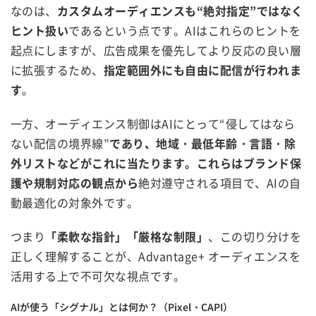
なのは、
カスタムオーディエンスも“絶対指定”ではなく
ヒント扱い
であるという点です。AIはこれらのヒントを
起点にしますが、広告成果を優先してより反応の良い層
に拡張するため、
指定範囲外にも自由に配信が行われま
す
。
一方、オーディエンス制御はAIにとって“侵してはなら
ない配信の境界線”
であり、地域・最低年齢・言語・除
外リストなどがこれに当たります。これらはブランド保
護や規制対応の観点から
絶対遵守される項目で、AIの自
動最適化の対象外です。
つまり
「柔軟な指針」「厳格な制限」
、この切り分けを
正しく理解することが、Advantage+ オーディエンスを
活用する上で不可欠な視点です。
AIが使う「シグナル」とは何か？（Pixel・CAPI）