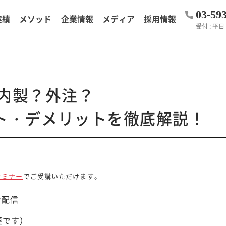
03-59
実績
メソッド
企業情報
メディア
採用情報
受付 : 平日 1
は内製？外注？
ト・デメリットを徹底解説！
セミナー
でご受講いただけます。
ン配信
要です）